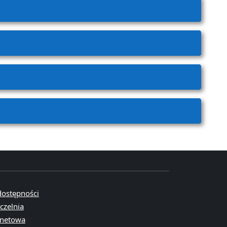
dostępności
czelnia
rnetowa