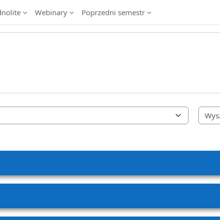
dnolite
Webinary
Poprzedni semestr