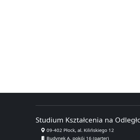
Studium Kształcenia na Odległ
09-402 Płock, al. Kilińskiego 12
Budynek A, pokój 16 (parter)