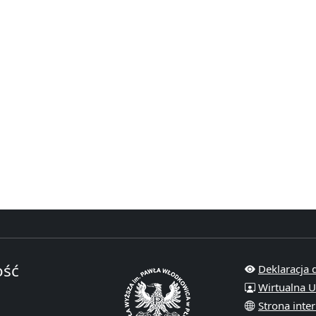
ość
Deklaracja 
Wirtualna U
Strona inte