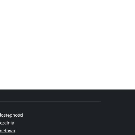
dostępności
czelnia
rnetowa