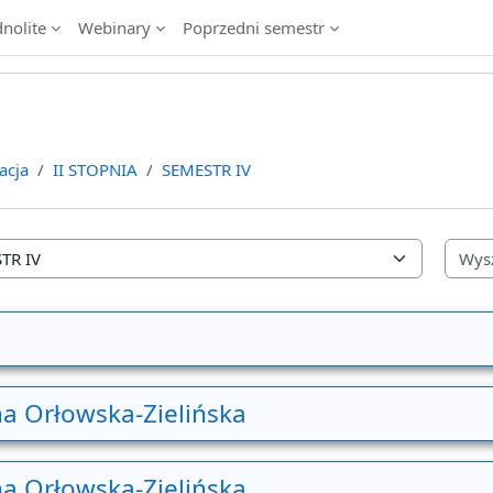
dnolite
Webinary
Poprzedni semestr
acja
II STOPNIA
SEMESTR IV
a Orłowska-Zielińska
a Orłowska-Zielińska