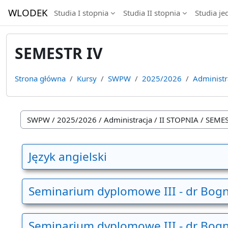
Przejdź do głównej zawartości
WLODEK
Studia I stopnia
Studia II stopnia
Studia je
SEMESTR IV
Strona główna
Kursy
SWPW
2025/2026
Administr
Kategorie kursów
Język angielski
Seminarium dyplomowe III - dr Bogn
Seminarium dyplomowe III - dr Bogn