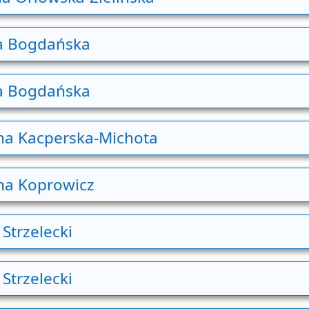
ta Bogdańska
ta Bogdańska
na Kacperska-Michota
na Koprowicz
Strzelecki
Strzelecki