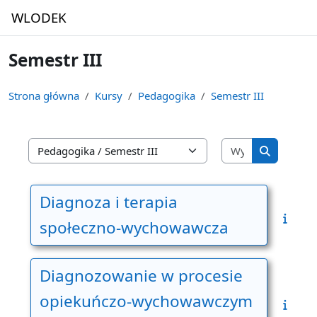
Przejdź do głównej zawartości
WLODEK
Semestr III
Strona główna
Kursy
Pedagogika
Semestr III
Wyszukaj kur
Kategorie kursów
Wyszukaj 
Diagnoza i terapia
społeczno-wychowawcza
Diagnozowanie w procesie
opiekuńczo-wychowawczym