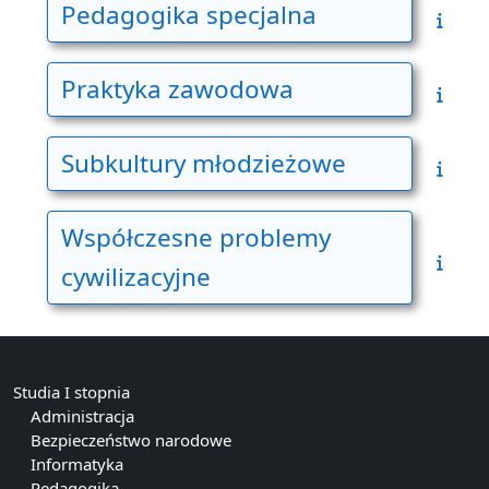
Pedagogika specjalna
Praktyka zawodowa
Subkultury młodzieżowe
Współczesne problemy
cywilizacyjne
Studia I stopnia
Administracja
Bezpieczeństwo narodowe
Informatyka
Pedagogika